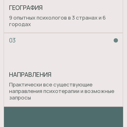
Читать статью
Psychologies
здоровье
познать себя
Устаю от отдыха
Мы привыкли думать, что отдых — это
универсальное средство от всего. Но
почему тогда вместо покоя приходит
усталость, злость или тревога? И