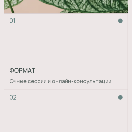
Статьи в прессе
Psychologies
тело
психосоматика
Тело и эмоции
Ком в горле, горящие щеки и бабочки в
животе: что тело говорит об эмоциях и
как научиться понимать его язык