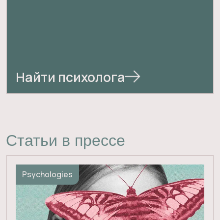
главное, что с этим делать
Читать статью
Marie Claire
здоровье
отношения
Здоровье и сложные
отношения с мамой
Мама — первое слово, важное слово
в каждой судьбе. Тема «про маму»